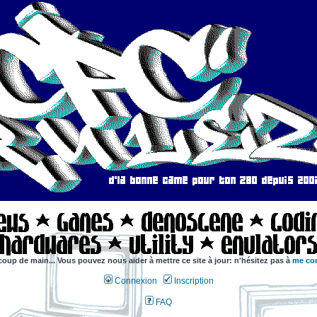
coup de main... Vous pouvez nous aider à mettre ce site à jour: n'hésitez pas à
me con
Connexion
Inscription
FAQ