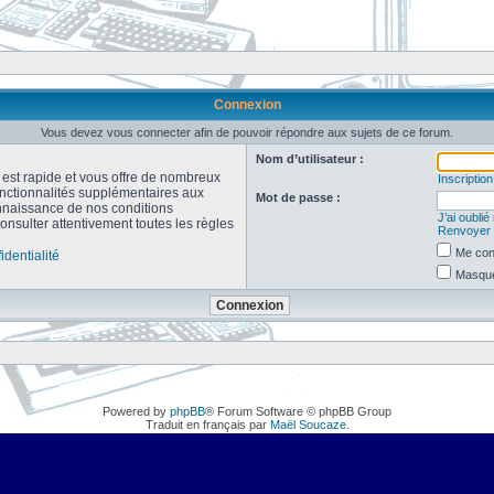
Connexion
Vous devez vous connecter afin de pouvoir répondre aux sujets de ce forum.
Nom d’utilisateur :
n est rapide et vous offre de nombreux
Inscription
onctionnalités supplémentaires aux
Mot de passe :
connaissance de nos conditions
J’ai oubli
consulter attentivement toutes les règles
Renvoyer l
Me con
identialité
Masquer
Powered by
phpBB
® Forum Software © phpBB Group
Traduit en français par
Maël Soucaze
.