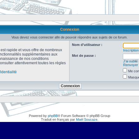
Connexion
Vous devez vous connecter afin de pouvoir répondre aux sujets de ce forum.
Nom d’utilisateur :
n est rapide et vous offre de nombreux
Inscription
onctionnalités supplémentaires aux
Mot de passe :
connaissance de nos conditions
J’ai oubli
consulter attentivement toutes les règles
Renvoyer l
Me con
identialité
Masquer
Powered by
phpBB
® Forum Software © phpBB Group
Traduit en français par
Maël Soucaze
.