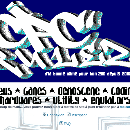
coup de main... Vous pouvez nous aider à mettre ce site à jour: n'hésitez pas à
me con
Connexion
Inscription
FAQ