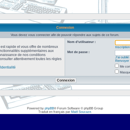
Connexion
Vous devez vous connecter afin de pouvoir répondre aux sujets de ce forum.
Nom d’utilisateur :
n est rapide et vous offre de nombreux
Inscription
onctionnalités supplémentaires aux
Mot de passe :
connaissance de nos conditions
J’ai oubli
consulter attentivement toutes les règles
Renvoyer l
Me con
identialité
Masquer
Powered by
phpBB
® Forum Software © phpBB Group
Traduit en français par
Maël Soucaze
.