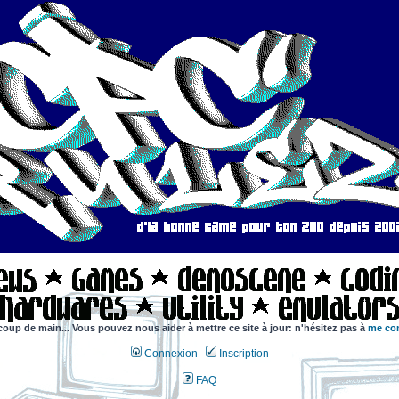
coup de main... Vous pouvez nous aider à mettre ce site à jour: n'hésitez pas à
me con
Connexion
Inscription
FAQ