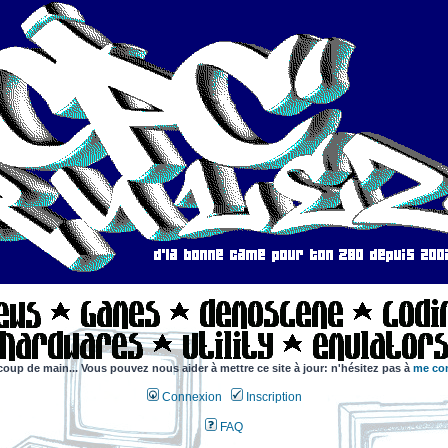
coup de main... Vous pouvez nous aider à mettre ce site à jour: n'hésitez pas à
me con
Connexion
Inscription
FAQ