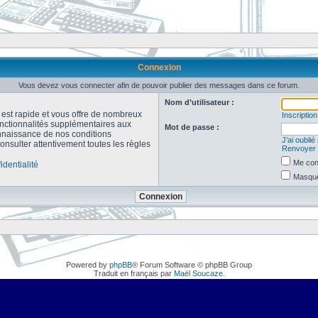
Connexion
Vous devez vous connecter afin de pouvoir publier des messages dans ce forum.
Nom d’utilisateur :
n est rapide et vous offre de nombreux
Inscription
onctionnalités supplémentaires aux
Mot de passe :
connaissance de nos conditions
J’ai oubli
consulter attentivement toutes les règles
Renvoyer l
Me con
identialité
Masquer
Powered by
phpBB
® Forum Software © phpBB Group
Traduit en français par
Maël Soucaze
.