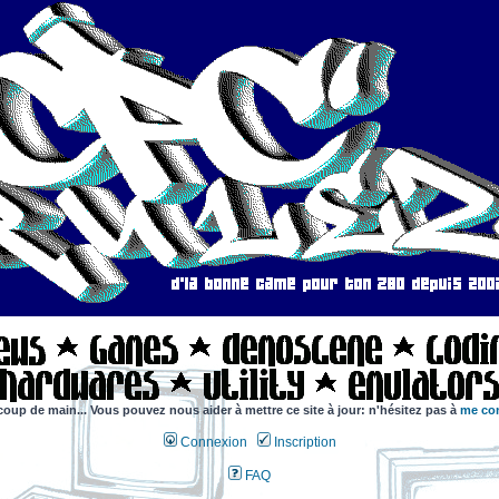
coup de main... Vous pouvez nous aider à mettre ce site à jour: n'hésitez pas à
me con
Connexion
Inscription
FAQ