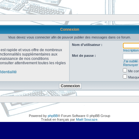
Connexion
Vous devez vous connecter afin de pouvoir publier des messages dans ce forum.
Nom d’utilisateur :
n est rapide et vous offre de nombreux
Inscription
onctionnalités supplémentaires aux
Mot de passe :
connaissance de nos conditions
J’ai oubli
consulter attentivement toutes les règles
Renvoyer l
Me con
identialité
Masquer
Powered by
phpBB
® Forum Software © phpBB Group
Traduit en français par
Maël Soucaze
.