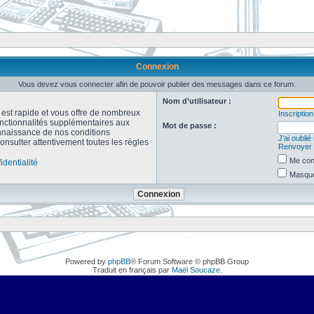
Connexion
Vous devez vous connecter afin de pouvoir publier des messages dans ce forum.
Nom d’utilisateur :
n est rapide et vous offre de nombreux
Inscription
onctionnalités supplémentaires aux
Mot de passe :
connaissance de nos conditions
J’ai oubli
consulter attentivement toutes les règles
Renvoyer l
Me con
identialité
Masquer
Powered by
phpBB
® Forum Software © phpBB Group
Traduit en français par
Maël Soucaze
.