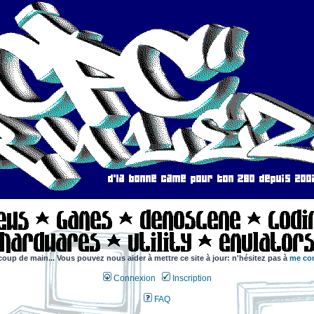
coup de main... Vous pouvez nous aider à mettre ce site à jour: n'hésitez pas à
me con
Connexion
Inscription
FAQ