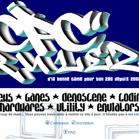
coup de main... Vous pouvez nous aider à mettre ce site à jour: n'hésitez pas à
me con
Connexion
Inscription
FAQ