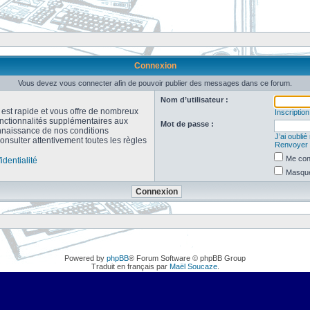
Connexion
Vous devez vous connecter afin de pouvoir publier des messages dans ce forum.
Nom d’utilisateur :
n est rapide et vous offre de nombreux
Inscription
onctionnalités supplémentaires aux
Mot de passe :
connaissance de nos conditions
J’ai oubli
consulter attentivement toutes les règles
Renvoyer l
Me con
identialité
Masquer
Powered by
phpBB
® Forum Software © phpBB Group
Traduit en français par
Maël Soucaze
.