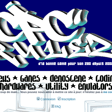
coup de main... Vous pouvez nous aider à mettre ce site à jour: n'hésitez pas à
me con
Connexion
Inscription
FAQ