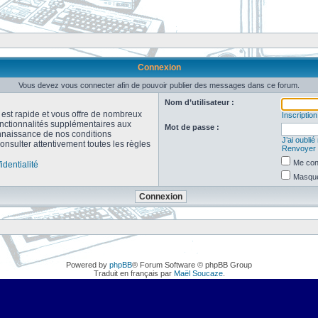
Connexion
Vous devez vous connecter afin de pouvoir publier des messages dans ce forum.
Nom d’utilisateur :
n est rapide et vous offre de nombreux
Inscription
onctionnalités supplémentaires aux
Mot de passe :
connaissance de nos conditions
J’ai oubli
consulter attentivement toutes les règles
Renvoyer l
Me con
identialité
Masquer
Powered by
phpBB
® Forum Software © phpBB Group
Traduit en français par
Maël Soucaze
.