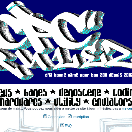
coup de main... Vous pouvez nous aider à mettre ce site à jour: n'hésitez pas à
me con
Connexion
Inscription
FAQ