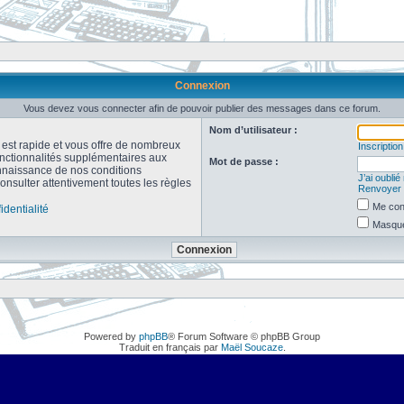
Connexion
Vous devez vous connecter afin de pouvoir publier des messages dans ce forum.
Nom d’utilisateur :
n est rapide et vous offre de nombreux
Inscription
onctionnalités supplémentaires aux
Mot de passe :
connaissance de nos conditions
J’ai oubli
consulter attentivement toutes les règles
Renvoyer l
Me con
identialité
Masquer
Powered by
phpBB
® Forum Software © phpBB Group
Traduit en français par
Maël Soucaze
.