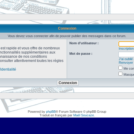
Connexion
Vous devez vous connecter afin de pouvoir publier des messages dans ce forum.
Nom d’utilisateur :
n est rapide et vous offre de nombreux
Inscription
onctionnalités supplémentaires aux
Mot de passe :
connaissance de nos conditions
J’ai oubli
consulter attentivement toutes les règles
Renvoyer l
Me con
identialité
Masquer
Powered by
phpBB
® Forum Software © phpBB Group
Traduit en français par
Maël Soucaze
.