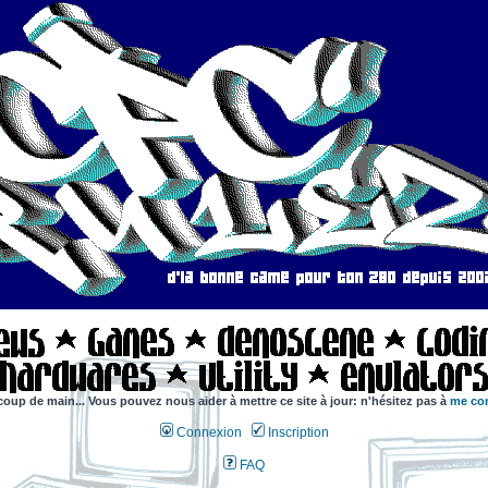
coup de main... Vous pouvez nous aider à mettre ce site à jour: n'hésitez pas à
me con
Connexion
Inscription
FAQ