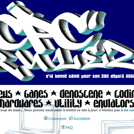
coup de main... Vous pouvez nous aider à mettre ce site à jour: n'hésitez pas à
me con
Connexion
Inscription
FAQ