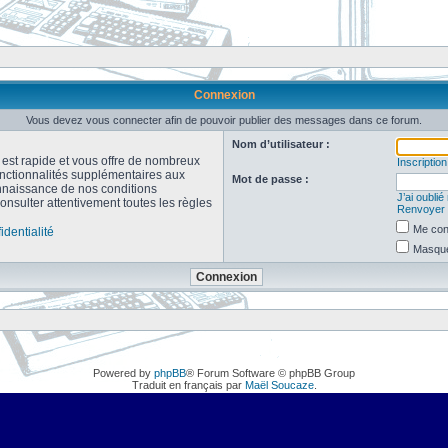
Connexion
Vous devez vous connecter afin de pouvoir publier des messages dans ce forum.
Nom d’utilisateur :
n est rapide et vous offre de nombreux
Inscription
onctionnalités supplémentaires aux
Mot de passe :
connaissance de nos conditions
J’ai oubli
consulter attentivement toutes les règles
Renvoyer l
Me con
identialité
Masquer
Powered by
phpBB
® Forum Software © phpBB Group
Traduit en français par
Maël Soucaze
.