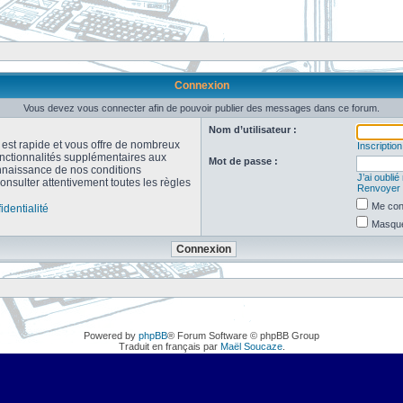
Connexion
Vous devez vous connecter afin de pouvoir publier des messages dans ce forum.
Nom d’utilisateur :
n est rapide et vous offre de nombreux
Inscription
onctionnalités supplémentaires aux
Mot de passe :
connaissance de nos conditions
J’ai oubli
consulter attentivement toutes les règles
Renvoyer l
Me con
identialité
Masquer
Powered by
phpBB
® Forum Software © phpBB Group
Traduit en français par
Maël Soucaze
.