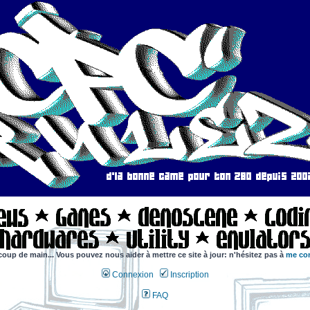
coup de main... Vous pouvez nous aider à mettre ce site à jour: n'hésitez pas à
me con
Connexion
Inscription
FAQ