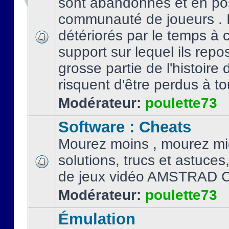
sont abandonnés et en po
communauté de joueurs . I
détériorés par le temps à
support sur lequel ils repo
grosse partie de l'histoire 
risquent d'être perdus à tou
Modérateur:
poulette73
Software : Cheats
Mourez moins , mourez mi
solutions, trucs et astuce
de jeux vidéo AMSTRAD 
Modérateur:
poulette73
Émulation