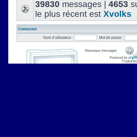
39830
messages |
4653
su
le plus récent est
Xvolks
Connexion
Nom d’utilisateur :
Mot de passe :
Nouveaux messages
Powered by
phpB
Traduit en