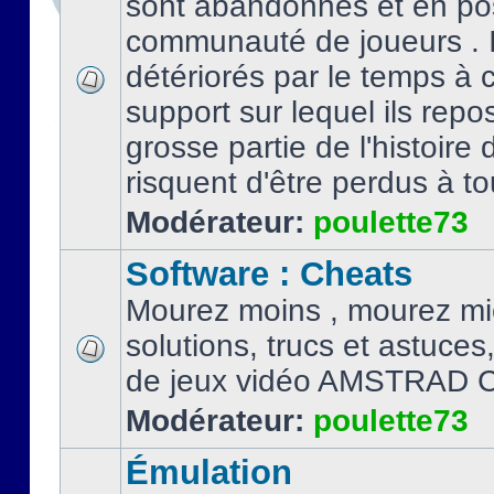
sont abandonnés et en po
communauté de joueurs . I
détériorés par le temps à
support sur lequel ils repo
grosse partie de l'histoire 
risquent d'être perdus à tou
Modérateur:
poulette73
Software : Cheats
Mourez moins , mourez mi
solutions, trucs et astuce
de jeux vidéo AMSTRAD 
Modérateur:
poulette73
Émulation