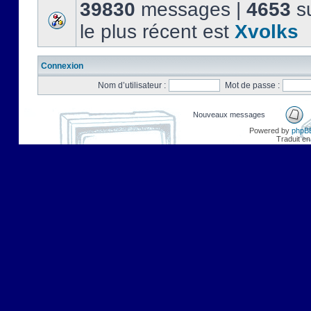
39830
messages |
4653
su
le plus récent est
Xvolks
Connexion
Nom d’utilisateur :
Mot de passe :
Nouveaux messages
Powered by
phpB
Traduit en