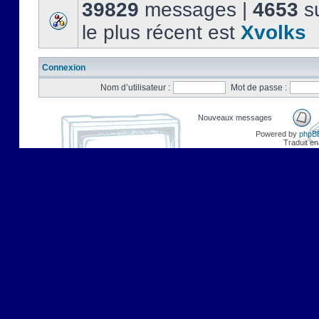
39829
messages |
4653
su
le plus récent est
Xvolks
Connexion
Nom d’utilisateur :
Mot de passe :
Nouveaux messages
Powered by
phpB
Traduit en