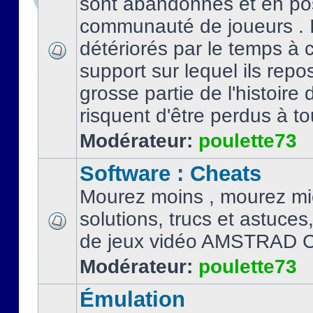
sont abandonnés et en po
communauté de joueurs . I
détériorés par le temps à
support sur lequel ils repo
grosse partie de l'histoire 
risquent d'être perdus à tou
Modérateur:
poulette73
Software : Cheats
Mourez moins , mourez mi
solutions, trucs et astuce
de jeux vidéo AMSTRAD 
Modérateur:
poulette73
Émulation