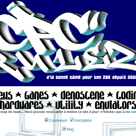
coup de main... Vous pouvez nous aider à mettre ce site à jour: n'hésitez pas à
me con
Connexion
Inscription
FAQ