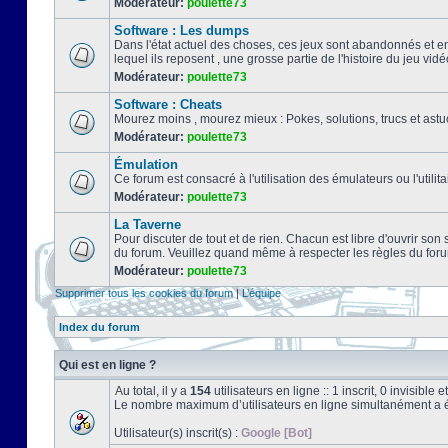
Modérateur:
poulette73
Software : Les dumps
Dans l'état actuel des choses, ces jeux sont abandonnés et e
lequel ils reposent , une grosse partie de l'histoire du jeu vidé
Modérateur:
poulette73
Software : Cheats
Mourez moins , mourez mieux : Pokes, solutions, trucs et a
Modérateur:
poulette73
Émulation
Ce forum est consacré à l'utilisation des émulateurs ou l'uti
Modérateur:
poulette73
La Taverne
Pour discuter de tout et de rien. Chacun est libre d'ouvrir so
du forum. Veuillez quand même à respecter les règles du for
Modérateur:
poulette73
Supprimer tous les cookies du forum
|
L’équipe
Index du forum
Qui est en ligne ?
Au total, il y a
154
utilisateurs en ligne :: 1 inscrit, 0 invisibl
Le nombre maximum d’utilisateurs en ligne simultanément a 
Utilisateur(s) inscrit(s) :
Google [Bot]