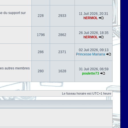
se du support sur
11 Juil 2026, 20:31
228
2933
hERMOL
26 Juil 2026, 18:35
1796
2862
hERMOL
02 Juil 2026, 09:13
286
2371
Princesse Mariana
s les autres membres
31 Juil 2026, 06:59
280
1628
poulette73
Le fuseau horaire est UTC+1 heure