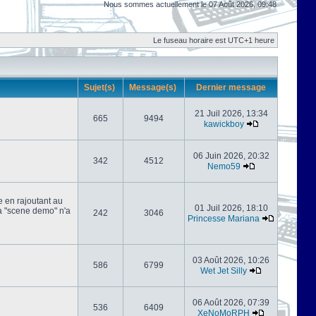
Nous sommes actuellement le 07 Août 2026, 09:48
Le fuseau horaire est UTC+1 heure
Sujet(s)
Message(s)
Dernier message
21 Juil 2026, 13:34
665
9494
kawickboy
06 Juin 2026, 20:32
342
4512
Nemo59
e en rajoutant au
01 Juil 2026, 18:10
 la "scene demo" n'a
242
3046
Princesse Mariana
03 Août 2026, 10:26
586
6799
Wet Jet Silly
06 Août 2026, 07:39
536
6409
XeNoMoRPH