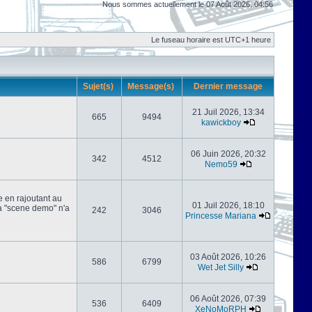
Nous sommes actuellement le 07 Août 2026, 04:56
Le fuseau horaire est UTC+1 heure
Sujet(s)
Message(s)
Dernier message
21 Juil 2026, 13:34
665
9494
kawickboy
06 Juin 2026, 20:32
342
4512
Nemo59
e en rajoutant au
01 Juil 2026, 18:10
 la "scene demo" n'a
242
3046
Princesse Mariana
03 Août 2026, 10:26
586
6799
Wet Jet Silly
06 Août 2026, 07:39
536
6409
XeNoMoRPH