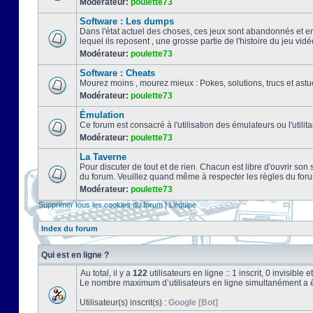
Modérateur:
poulette73
Software : Les dumps
Dans l'état actuel des choses, ces jeux sont abandonnés et e
lequel ils reposent , une grosse partie de l'histoire du jeu vidé
Modérateur:
poulette73
Software : Cheats
Mourez moins , mourez mieux : Pokes, solutions, trucs et a
Modérateur:
poulette73
Émulation
Ce forum est consacré à l'utilisation des émulateurs ou l'uti
Modérateur:
poulette73
La Taverne
Pour discuter de tout et de rien. Chacun est libre d'ouvrir so
du forum. Veuillez quand même à respecter les règles du for
Modérateur:
poulette73
Supprimer tous les cookies du forum
|
L’équipe
Index du forum
Qui est en ligne ?
Au total, il y a
122
utilisateurs en ligne :: 1 inscrit, 0 invisibl
Le nombre maximum d’utilisateurs en ligne simultanément a 
Utilisateur(s) inscrit(s) :
Google [Bot]