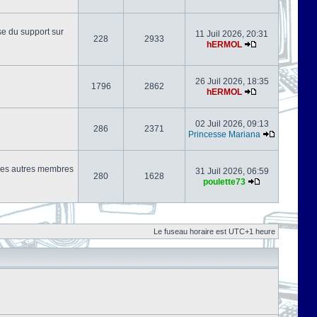
se du support sur
11 Juil 2026, 20:31
228
2933
hERMOL
26 Juil 2026, 18:35
1796
2862
hERMOL
02 Juil 2026, 09:13
286
2371
Princesse Mariana
s les autres membres
31 Juil 2026, 06:59
280
1628
poulette73
Le fuseau horaire est UTC+1 heure