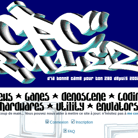
coup de main... Vous pouvez nous aider à mettre ce site à jour: n'hésitez pas à
me con
Connexion
Inscription
FAQ