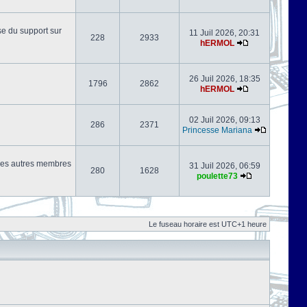
se du support sur
11 Juil 2026, 20:31
228
2933
hERMOL
26 Juil 2026, 18:35
1796
2862
hERMOL
02 Juil 2026, 09:13
286
2371
Princesse Mariana
s les autres membres
31 Juil 2026, 06:59
280
1628
poulette73
Le fuseau horaire est UTC+1 heure