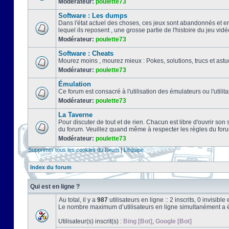
Modérateur:
poulette73
Software : Les dumps
Dans l'état actuel des choses, ces jeux sont abandonnés et e
lequel ils reposent , une grosse partie de l'histoire du jeu vidé
Modérateur:
poulette73
Software : Cheats
Mourez moins , mourez mieux : Pokes, solutions, trucs et a
Modérateur:
poulette73
Émulation
Ce forum est consacré à l'utilisation des émulateurs ou l'uti
Modérateur:
poulette73
La Taverne
Pour discuter de tout et de rien. Chacun est libre d'ouvrir so
du forum. Veuillez quand même à respecter les règles du for
Modérateur:
poulette73
Supprimer tous les cookies du forum
|
L’équipe
Index du forum
Qui est en ligne ?
Au total, il y a
987
utilisateurs en ligne :: 2 inscrits, 0 invisib
Le nombre maximum d’utilisateurs en ligne simultanément a 
Utilisateur(s) inscrit(s) :
Bing [Bot]
,
Google [Bot]