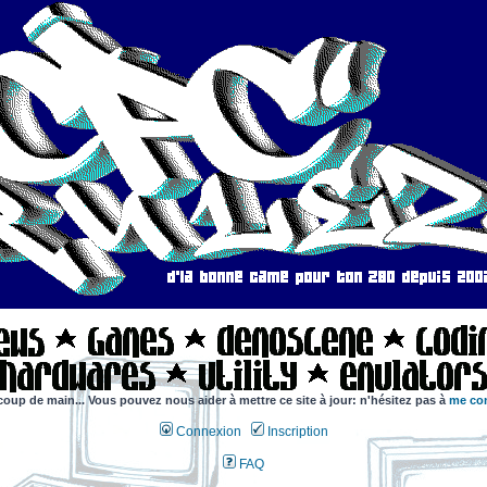
coup de main... Vous pouvez nous aider à mettre ce site à jour: n'hésitez pas à
me con
Connexion
Inscription
FAQ