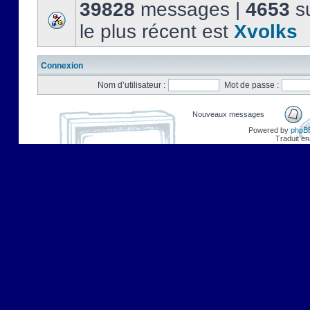
39828
messages |
4653
su
le plus récent est
Xvolks
Connexion
Nom d’utilisateur :
Mot de passe :
Nouveaux messages
Powered by
phpB
Traduit en