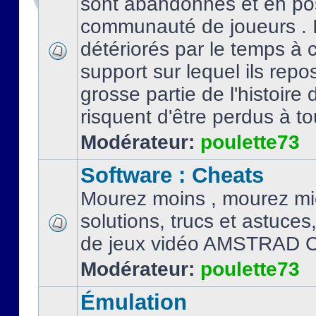
sont abandonnés et en po
communauté de joueurs . I
détériorés par le temps à
support sur lequel ils repo
grosse partie de l'histoire 
risquent d'être perdus à tou
Modérateur:
poulette73
Software : Cheats
Mourez moins , mourez mi
solutions, trucs et astuce
de jeux vidéo AMSTRAD 
Modérateur:
poulette73
Émulation