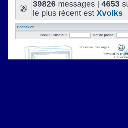
39826
messages |
4653
su
le plus récent est
Xvolks
Connexion
Nom d’utilisateur :
Mot de passe :
Nouveaux messages
Powered by
phpB
Traduit en