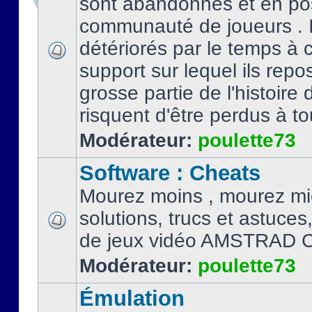
sont abandonnés et en po
communauté de joueurs . I
détériorés par le temps à
support sur lequel ils repo
grosse partie de l'histoire 
risquent d'être perdus à tou
Modérateur:
poulette73
Software : Cheats
Mourez moins , mourez mi
solutions, trucs et astuce
de jeux vidéo AMSTRAD 
Modérateur:
poulette73
Émulation