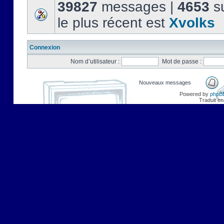
39827
messages |
4653
su
le plus récent est
Xvolks
Connexion
Nom d’utilisateur :
Mot de passe :
Nouveaux messages
Powered by
phpB
Traduit en