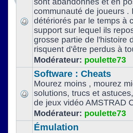
sont abandonnés et en po
communauté de joueurs . I
détériorés par le temps à
support sur lequel ils repo
grosse partie de l'histoire 
risquent d'être perdus à tou
Modérateur:
poulette73
Software : Cheats
Mourez moins , mourez mi
solutions, trucs et astuce
de jeux vidéo AMSTRAD 
Modérateur:
poulette73
Émulation