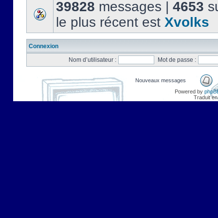
39828
messages |
4653
su
le plus récent est
Xvolks
Connexion
Nom d’utilisateur :
Mot de passe :
Nouveaux messages
Powered by
phpB
Traduit en