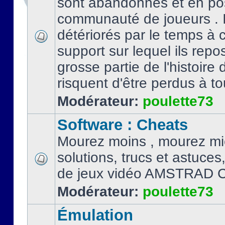
sont abandonnés et en po
communauté de joueurs . I
détériorés par le temps à
support sur lequel ils repo
grosse partie de l'histoire 
risquent d'être perdus à tou
Modérateur:
poulette73
Software : Cheats
Mourez moins , mourez mi
solutions, trucs et astuce
de jeux vidéo AMSTRAD 
Modérateur:
poulette73
Émulation