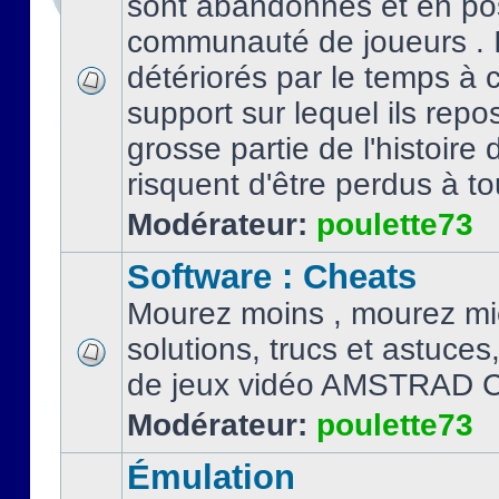
sont abandonnés et en po
communauté de joueurs . I
détériorés par le temps à
support sur lequel ils repo
grosse partie de l'histoire 
risquent d'être perdus à tou
Modérateur:
poulette73
Software : Cheats
Mourez moins , mourez mi
solutions, trucs et astuce
de jeux vidéo AMSTRAD 
Modérateur:
poulette73
Émulation