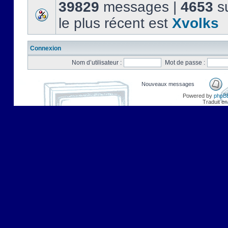
39829
messages |
4653
su
le plus récent est
Xvolks
Connexion
Nom d’utilisateur :
Mot de passe :
Nouveaux messages
Powered by
phpB
Traduit en