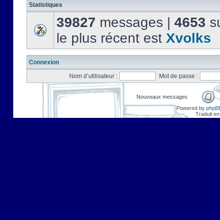
Statistiques
39827
messages |
4653
su
le plus récent est
Xvolks
Connexion
Nom d’utilisateur :
Mot de passe :
Nouveaux messages
Powered by
phpB
Traduit en