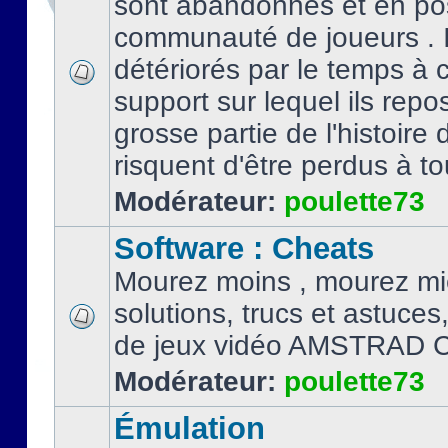
sont abandonnés et en po
communauté de joueurs . I
détériorés par le temps à
support sur lequel ils repo
grosse partie de l'histoire 
risquent d'être perdus à tou
Modérateur:
poulette73
Software : Cheats
Mourez moins , mourez mi
solutions, trucs et astuce
de jeux vidéo AMSTRAD 
Modérateur:
poulette73
Émulation