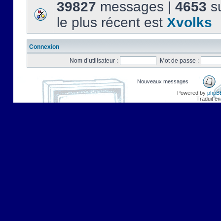
39827
messages |
4653
su
le plus récent est
Xvolks
Connexion
Nom d’utilisateur :
Mot de passe :
Nouveaux messages
Powered by
phpB
Traduit en