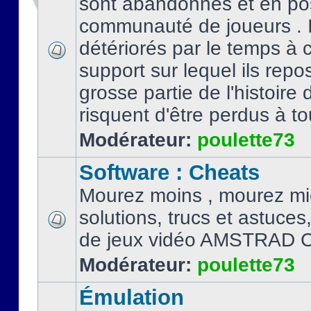
sont abandonnés et en po
communauté de joueurs . I
détériorés par le temps à
support sur lequel ils repo
grosse partie de l'histoire 
risquent d'être perdus à tou
Modérateur:
poulette73
Software : Cheats
Mourez moins , mourez mi
solutions, trucs et astuce
de jeux vidéo AMSTRAD 
Modérateur:
poulette73
Émulation