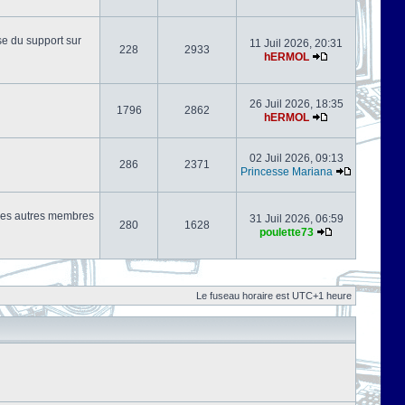
se du support sur
11 Juil 2026, 20:31
228
2933
hERMOL
26 Juil 2026, 18:35
1796
2862
hERMOL
02 Juil 2026, 09:13
286
2371
Princesse Mariana
s les autres membres
31 Juil 2026, 06:59
280
1628
poulette73
Le fuseau horaire est UTC+1 heure