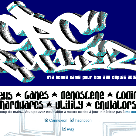
coup de main... Vous pouvez nous aider à mettre ce site à jour: n'hésitez pas à
me con
Connexion
Inscription
FAQ