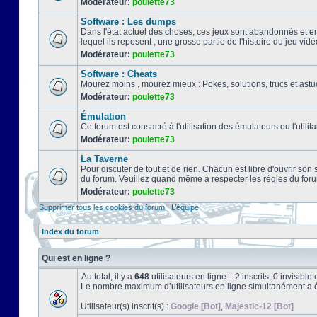
Modérateur:
poulette73
Software : Les dumps
Dans l'état actuel des choses, ces jeux sont abandonnés et e
lequel ils reposent , une grosse partie de l'histoire du jeu vidé
Modérateur:
poulette73
Software : Cheats
Mourez moins , mourez mieux : Pokes, solutions, trucs et a
Modérateur:
poulette73
Émulation
Ce forum est consacré à l'utilisation des émulateurs ou l'uti
Modérateur:
poulette73
La Taverne
Pour discuter de tout et de rien. Chacun est libre d'ouvrir so
du forum. Veuillez quand même à respecter les règles du for
Modérateur:
poulette73
Supprimer tous les cookies du forum
|
L’équipe
Index du forum
Qui est en ligne ?
Au total, il y a
648
utilisateurs en ligne :: 2 inscrits, 0 invisib
Le nombre maximum d’utilisateurs en ligne simultanément a 
Utilisateur(s) inscrit(s) :
Google [Bot]
,
Majestic-12 [Bot]