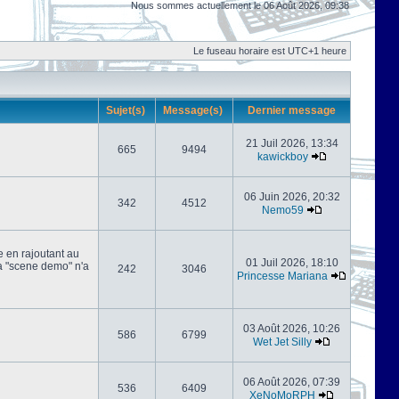
Nous sommes actuellement le 06 Août 2026, 09:38
Le fuseau horaire est UTC+1 heure
Sujet(s)
Message(s)
Dernier message
21 Juil 2026, 13:34
665
9494
kawickboy
06 Juin 2026, 20:32
342
4512
Nemo59
e en rajoutant au
01 Juil 2026, 18:10
 la "scene demo" n'a
242
3046
Princesse Mariana
03 Août 2026, 10:26
586
6799
Wet Jet Silly
06 Août 2026, 07:39
536
6409
XeNoMoRPH