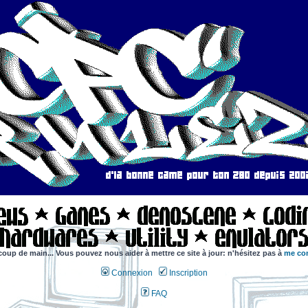
coup de main... Vous pouvez nous aider à mettre ce site à jour: n'hésitez pas à
me con
Connexion
Inscription
FAQ