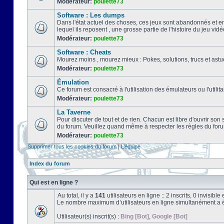
Modérateur:
poulette73
Software : Les dumps
Dans l'état actuel des choses, ces jeux sont abandonnés et e
lequel ils reposent , une grosse partie de l'histoire du jeu vidé
Modérateur:
poulette73
Software : Cheats
Mourez moins , mourez mieux : Pokes, solutions, trucs et a
Modérateur:
poulette73
Émulation
Ce forum est consacré à l'utilisation des émulateurs ou l'uti
Modérateur:
poulette73
La Taverne
Pour discuter de tout et de rien. Chacun est libre d'ouvrir so
du forum. Veuillez quand même à respecter les règles du for
Modérateur:
poulette73
Supprimer tous les cookies du forum
|
L’équipe
Index du forum
Qui est en ligne ?
Au total, il y a
141
utilisateurs en ligne :: 2 inscrits, 0 invisib
Le nombre maximum d’utilisateurs en ligne simultanément a 
Utilisateur(s) inscrit(s) :
Bing [Bot]
,
Google [Bot]