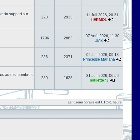
se du support sur
11 Juil 2026, 20:31
228
2933
hERMOL
07 Août 2026, 11:30
1796
2863
JMB
02 Juil 2026, 09:13
286
2371
Princesse Mariana
s les autres membres
31 Juil 2026, 06:59
280
1628
poulette73
Le fuseau horaire est UTC+1 heure