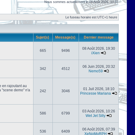
Nous sommes actuellement le 09 Août 2026, 10:37
Le fuseau horaire est UTC+1 heure
Sujet(s)
Message(s)
Dernier message
08 Août 2026, 19:30
665
9496
iXien
06 Juin 2026, 20:32
342
4512
Nemo59
e en rajoutant au
01 Juil 2026, 18:10
 la "scene demo" n'a
242
3046
Princesse Mariana
03 Août 2026, 10:26
586
6799
Wet Jet Silly
06 Août 2026, 07:39
536
6409
XeNoMoRPH