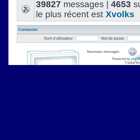
39827
messages |
4653
su
le plus récent est
Xvolks
Connexion
Nom d’utilisateur :
Mot de passe :
Nouveaux messages
Powered by
phpB
Traduit en