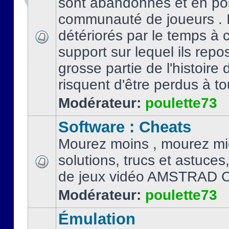
sont abandonnés et en po
communauté de joueurs . I
détériorés par le temps à
support sur lequel ils repo
grosse partie de l'histoire 
risquent d'être perdus à tou
Modérateur:
poulette73
Software : Cheats
Mourez moins , mourez mi
solutions, trucs et astuce
de jeux vidéo AMSTRAD 
Modérateur:
poulette73
Émulation