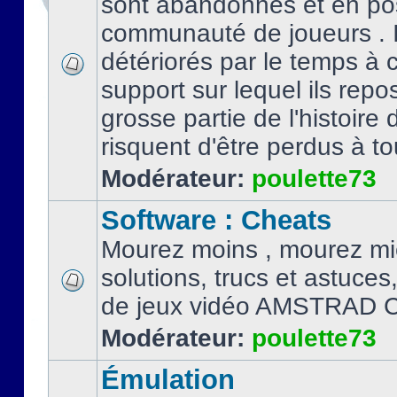
sont abandonnés et en po
communauté de joueurs . I
détériorés par le temps à
support sur lequel ils repo
grosse partie de l'histoire 
risquent d'être perdus à tou
Modérateur:
poulette73
Software : Cheats
Mourez moins , mourez mi
solutions, trucs et astuce
de jeux vidéo AMSTRAD 
Modérateur:
poulette73
Émulation