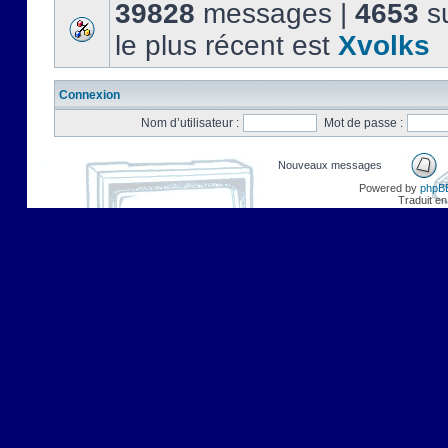
39828
messages |
4653
su
le plus récent est
Xvolks
Connexion
Nom d’utilisateur :
Mot de passe :
Nouveaux messages
Powered by
phpB
Traduit en