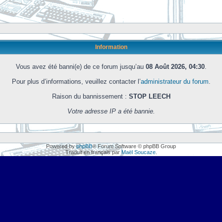
Information
Vous avez été banni(e) de ce forum jusqu’au
08 Août 2026, 04:30
.
Pour plus d’informations, veuillez contacter l’
administrateur du forum
.
Raison du bannissement :
STOP LEECH
Votre adresse IP a été bannie.
Powered by
phpBB
® Forum Software © phpBB Group
Traduit en français par
Maël Soucaze
.