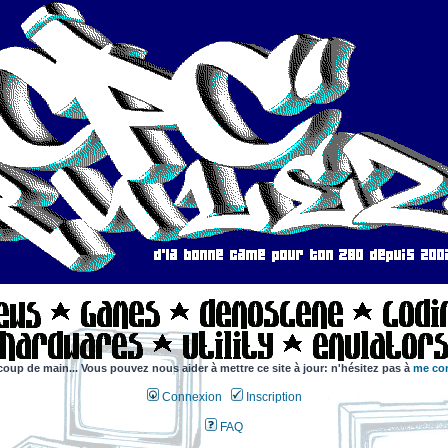
coup de main... Vous pouvez nous aider à mettre ce site à jour: n'hésitez pas à
me con
Connexion
Inscription
FAQ