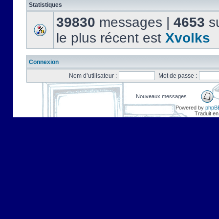
Statistiques
39830
messages |
4653
su
le plus récent est
Xvolks
Connexion
Nom d’utilisateur :
Mot de passe :
Nouveaux messages
Powered by
phpB
Traduit en