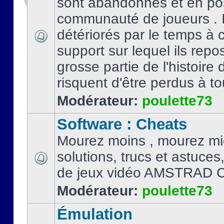
sont abandonnés et en po
communauté de joueurs . I
détériorés par le temps à
support sur lequel ils repo
grosse partie de l'histoire 
risquent d'être perdus à tou
Modérateur:
poulette73
Software : Cheats
Mourez moins , mourez mi
solutions, trucs et astuce
de jeux vidéo AMSTRAD 
Modérateur:
poulette73
Émulation