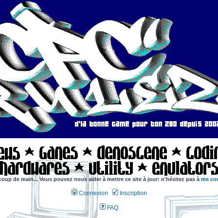
coup de main... Vous pouvez nous aider à mettre ce site à jour: n'hésitez pas à
me con
Connexion
Inscription
FAQ