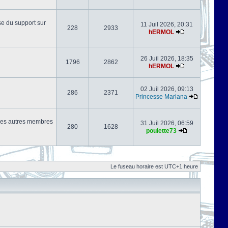
se du support sur
11 Juil 2026, 20:31
228
2933
hERMOL
26 Juil 2026, 18:35
1796
2862
hERMOL
02 Juil 2026, 09:13
286
2371
Princesse Mariana
s les autres membres
31 Juil 2026, 06:59
280
1628
poulette73
Le fuseau horaire est UTC+1 heure