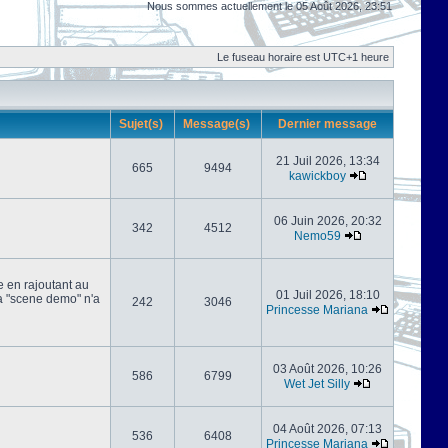
Nous sommes actuellement le 05 Août 2026, 23:51
Le fuseau horaire est UTC+1 heure
Sujet(s)
Message(s)
Dernier message
21 Juil 2026, 13:34
665
9494
kawickboy
06 Juin 2026, 20:32
342
4512
Nemo59
e en rajoutant au
01 Juil 2026, 18:10
 la "scene demo" n'a
242
3046
Princesse Mariana
03 Août 2026, 10:26
586
6799
Wet Jet Silly
04 Août 2026, 07:13
536
6408
Princesse Mariana