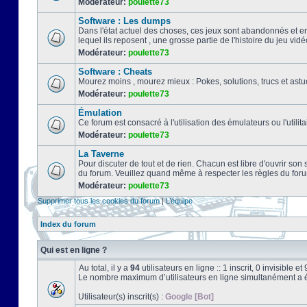
Modérateur:
poulette73
Software : Les dumps
Dans l'état actuel des choses, ces jeux sont abandonnés et e
lequel ils reposent , une grosse partie de l'histoire du jeu vidé
Modérateur:
poulette73
Software : Cheats
Mourez moins , mourez mieux : Pokes, solutions, trucs et a
Modérateur:
poulette73
Émulation
Ce forum est consacré à l'utilisation des émulateurs ou l'uti
Modérateur:
poulette73
La Taverne
Pour discuter de tout et de rien. Chacun est libre d'ouvrir so
du forum. Veuillez quand même à respecter les règles du for
Modérateur:
poulette73
Supprimer tous les cookies du forum
|
L’équipe
Index du forum
Qui est en ligne ?
Au total, il y a
94
utilisateurs en ligne :: 1 inscrit, 0 invisible 
Le nombre maximum d’utilisateurs en ligne simultanément a 
Utilisateur(s) inscrit(s) :
Google [Bot]