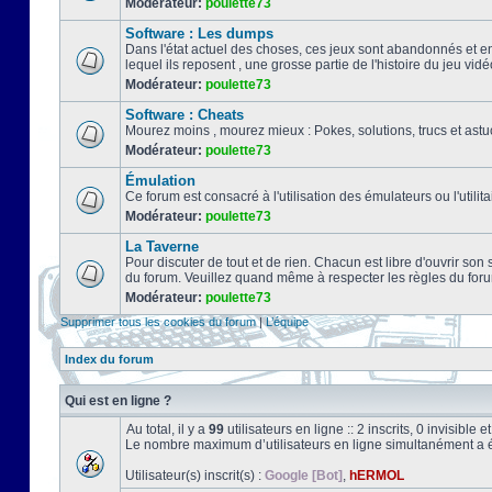
Modérateur:
poulette73
Software : Les dumps
Dans l'état actuel des choses, ces jeux sont abandonnés et e
lequel ils reposent , une grosse partie de l'histoire du jeu vidé
Modérateur:
poulette73
Software : Cheats
Mourez moins , mourez mieux : Pokes, solutions, trucs et a
Modérateur:
poulette73
Émulation
Ce forum est consacré à l'utilisation des émulateurs ou l'uti
Modérateur:
poulette73
La Taverne
Pour discuter de tout et de rien. Chacun est libre d'ouvrir so
du forum. Veuillez quand même à respecter les règles du for
Modérateur:
poulette73
Supprimer tous les cookies du forum
|
L’équipe
Index du forum
Qui est en ligne ?
Au total, il y a
99
utilisateurs en ligne :: 2 inscrits, 0 invisible
Le nombre maximum d’utilisateurs en ligne simultanément a 
Utilisateur(s) inscrit(s) :
Google [Bot]
,
hERMOL