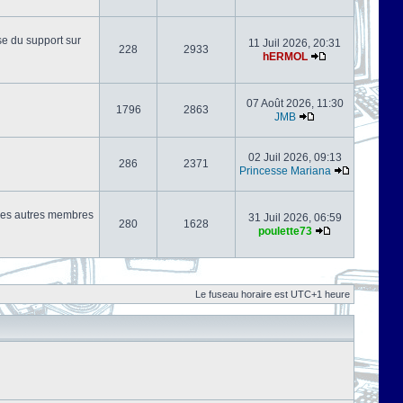
se du support sur
11 Juil 2026, 20:31
228
2933
hERMOL
07 Août 2026, 11:30
1796
2863
JMB
02 Juil 2026, 09:13
286
2371
Princesse Mariana
s les autres membres
31 Juil 2026, 06:59
280
1628
poulette73
Le fuseau horaire est UTC+1 heure