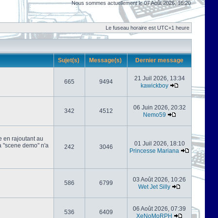
Nous sommes actuellement le 07 Août 2026, 16:20
Le fuseau horaire est UTC+1 heure
Sujet(s)
Message(s)
Dernier message
21 Juil 2026, 13:34
665
9494
kawickboy
06 Juin 2026, 20:32
342
4512
Nemo59
e en rajoutant au
01 Juil 2026, 18:10
 la "scene demo" n'a
242
3046
Princesse Mariana
03 Août 2026, 10:26
586
6799
Wet Jet Silly
06 Août 2026, 07:39
536
6409
XeNoMoRPH