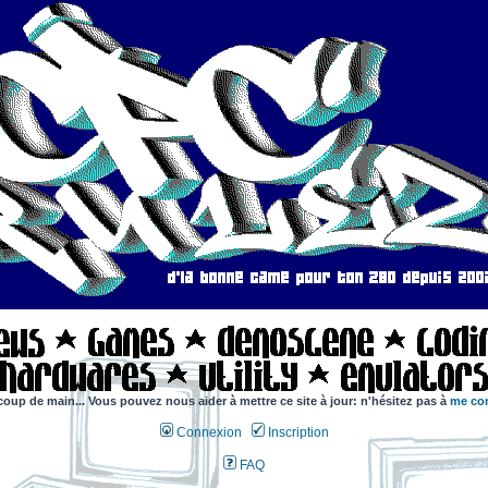
coup de main... Vous pouvez nous aider à mettre ce site à jour: n'hésitez pas à
me con
Connexion
Inscription
FAQ