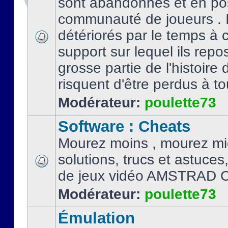
sont abandonnés et en po
communauté de joueurs . I
détériorés par le temps à
support sur lequel ils repo
grosse partie de l'histoire 
risquent d'être perdus à tou
Modérateur:
poulette73
Software : Cheats
Mourez moins , mourez mi
solutions, trucs et astuce
de jeux vidéo AMSTRAD 
Modérateur:
poulette73
Émulation