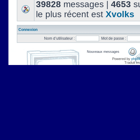
39828
messages |
4653
su
le plus récent est
Xvolks
Connexion
Nom d’utilisateur :
Mot de passe :
Nouveaux messages
Powered by
phpB
Traduit en