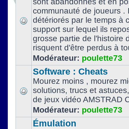
sont abandonnés et en po
communauté de joueurs . I
détériorés par le temps à
support sur lequel ils repo
grosse partie de l'histoire 
risquent d'être perdus à tou
Modérateur:
poulette73
Software : Cheats
Mourez moins , mourez mi
solutions, trucs et astuce
de jeux vidéo AMSTRAD 
Modérateur:
poulette73
Émulation