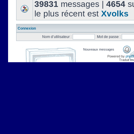
39831
messages |
4654
su
le plus récent est
Xvolks
Connexion
Nom d’utilisateur :
Mot de passe :
Nouveaux messages
Powered by
phpB
Traduit en