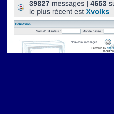
39827
messages |
4653
su
le plus récent est
Xvolks
Connexion
Nom d’utilisateur :
Mot de passe :
Nouveaux messages
Powered by
phpB
Traduit en