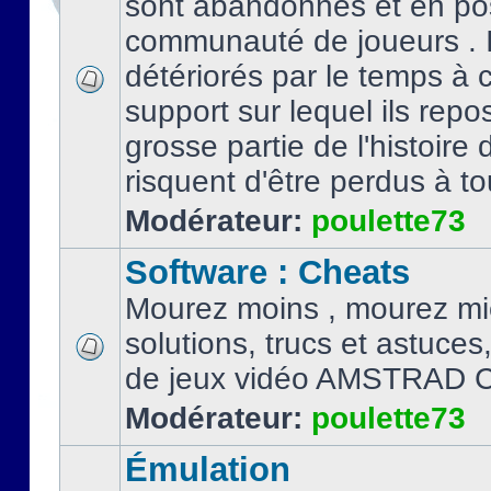
sont abandonnés et en po
communauté de joueurs . I
détériorés par le temps à
support sur lequel ils repo
grosse partie de l'histoire 
risquent d'être perdus à tou
Modérateur:
poulette73
Software : Cheats
Mourez moins , mourez mi
solutions, trucs et astuce
de jeux vidéo AMSTRAD 
Modérateur:
poulette73
Émulation