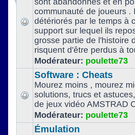
sont abandonnés et en po
communauté de joueurs . I
détériorés par le temps à
support sur lequel ils repo
grosse partie de l'histoire 
risquent d'être perdus à tou
Modérateur:
poulette73
Software : Cheats
Mourez moins , mourez mi
solutions, trucs et astuce
de jeux vidéo AMSTRAD 
Modérateur:
poulette73
Émulation