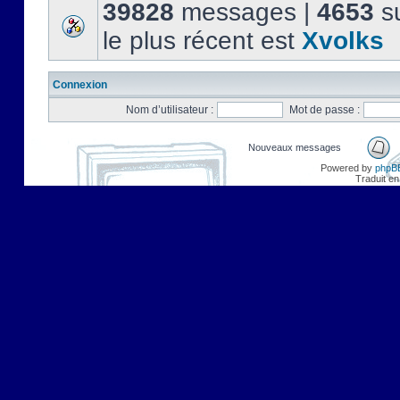
39828
messages |
4653
su
le plus récent est
Xvolks
Connexion
Nom d’utilisateur :
Mot de passe :
Nouveaux messages
Powered by
phpB
Traduit en