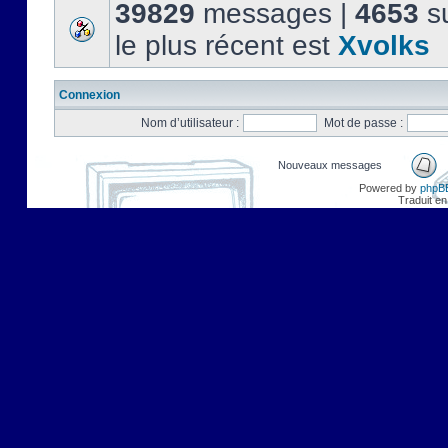
39829
messages |
4653
su
le plus récent est
Xvolks
Connexion
Nom d’utilisateur :
Mot de passe :
Nouveaux messages
Powered by
phpB
Traduit en