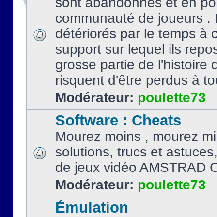
sont abandonnés et en po
communauté de joueurs . I
détériorés par le temps à
support sur lequel ils repo
grosse partie de l'histoire 
risquent d'être perdus à tou
Modérateur:
poulette73
Software : Cheats
Mourez moins , mourez mi
solutions, trucs et astuce
de jeux vidéo AMSTRAD 
Modérateur:
poulette73
Émulation