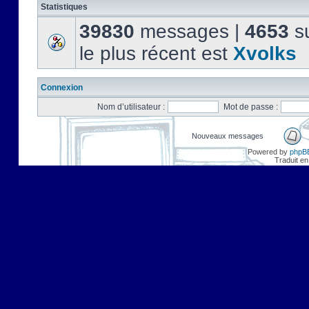
Statistiques
39830
messages |
4653
su
le plus récent est
Xvolks
Connexion
Nom d’utilisateur :
Mot de passe :
Nouveaux messages
Powered by
phpB
Traduit en