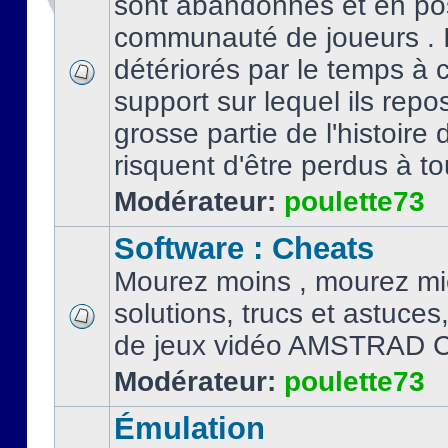
sont abandonnés et en po
communauté de joueurs . I
détériorés par le temps à
support sur lequel ils repo
grosse partie de l'histoire 
risquent d'être perdus à tou
Modérateur:
poulette73
Software : Cheats
Mourez moins , mourez mi
solutions, trucs et astuce
de jeux vidéo AMSTRAD 
Modérateur:
poulette73
Émulation