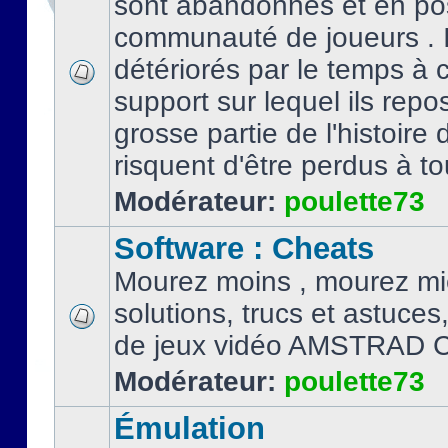
sont abandonnés et en po
communauté de joueurs . I
détériorés par le temps à
support sur lequel ils repo
grosse partie de l'histoire 
risquent d'être perdus à tou
Modérateur:
poulette73
Software : Cheats
Mourez moins , mourez mi
solutions, trucs et astuce
de jeux vidéo AMSTRAD 
Modérateur:
poulette73
Émulation