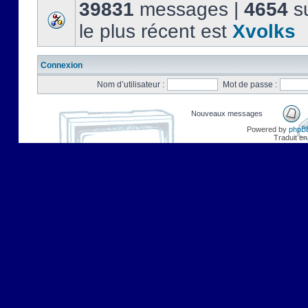
39831
messages |
4654
su
le plus récent est
Xvolks
Connexion
Nom d’utilisateur :
Mot de passe :
Nouveaux messages
Powered by
phpB
Traduit en