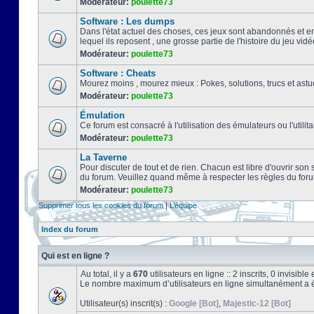
Modérateur:
poulette73
Software : Les dumps
Dans l'état actuel des choses, ces jeux sont abandonnés et e
lequel ils reposent , une grosse partie de l'histoire du jeu vidé
Modérateur:
poulette73
Software : Cheats
Mourez moins , mourez mieux : Pokes, solutions, trucs et a
Modérateur:
poulette73
Émulation
Ce forum est consacré à l'utilisation des émulateurs ou l'uti
Modérateur:
poulette73
La Taverne
Pour discuter de tout et de rien. Chacun est libre d'ouvrir so
du forum. Veuillez quand même à respecter les règles du for
Modérateur:
poulette73
Supprimer tous les cookies du forum
|
L’équipe
Index du forum
Qui est en ligne ?
Au total, il y a
670
utilisateurs en ligne :: 2 inscrits, 0 invisib
Le nombre maximum d’utilisateurs en ligne simultanément a 
Utilisateur(s) inscrit(s) :
Google [Bot]
,
Majestic-12 [Bot]