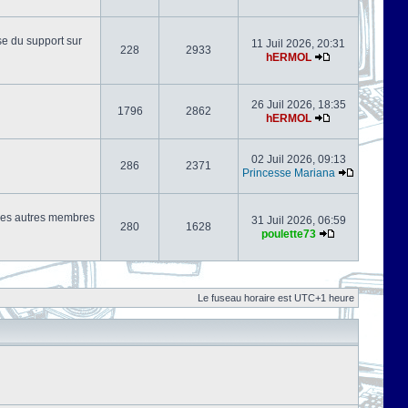
se du support sur
11 Juil 2026, 20:31
228
2933
hERMOL
26 Juil 2026, 18:35
1796
2862
hERMOL
02 Juil 2026, 09:13
286
2371
Princesse Mariana
s les autres membres
31 Juil 2026, 06:59
280
1628
poulette73
Le fuseau horaire est UTC+1 heure