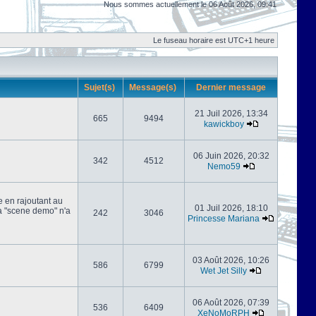
Nous sommes actuellement le 06 Août 2026, 09:41
Le fuseau horaire est UTC+1 heure
Sujet(s)
Message(s)
Dernier message
21 Juil 2026, 13:34
665
9494
kawickboy
06 Juin 2026, 20:32
342
4512
Nemo59
e en rajoutant au
01 Juil 2026, 18:10
 la "scene demo" n'a
242
3046
Princesse Mariana
03 Août 2026, 10:26
586
6799
Wet Jet Silly
06 Août 2026, 07:39
536
6409
XeNoMoRPH