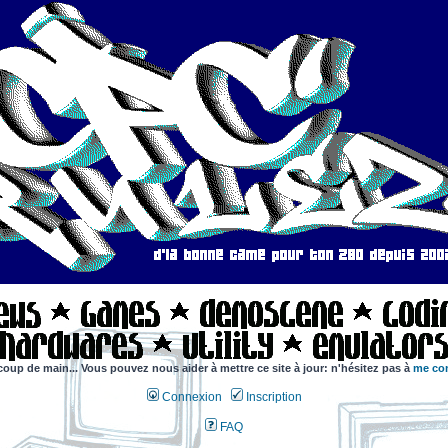
coup de main... Vous pouvez nous aider à mettre ce site à jour: n'hésitez pas à
me con
Connexion
Inscription
FAQ