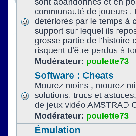
sont abandonnés et en po
communauté de joueurs . I
détériorés par le temps à
support sur lequel ils repo
grosse partie de l'histoire 
risquent d'être perdus à tou
Modérateur:
poulette73
Software : Cheats
Mourez moins , mourez mi
solutions, trucs et astuce
de jeux vidéo AMSTRAD 
Modérateur:
poulette73
Émulation