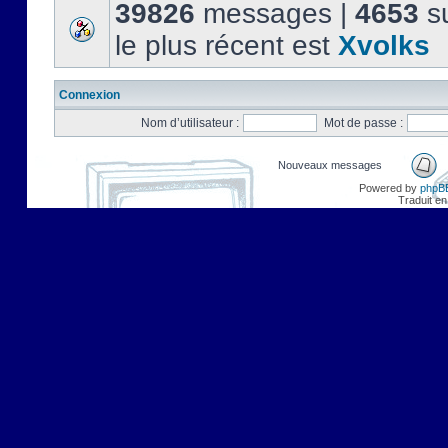
39826
messages |
4653
su
le plus récent est
Xvolks
Connexion
Nom d’utilisateur :
Mot de passe :
Nouveaux messages
Powered by
phpB
Traduit en