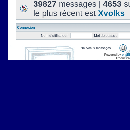
39827
messages |
4653
su
le plus récent est
Xvolks
Connexion
Nom d’utilisateur :
Mot de passe :
Nouveaux messages
Powered by
phpB
Traduit en