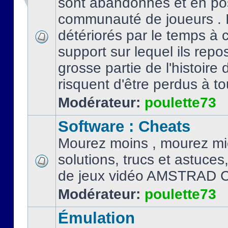
sont abandonnés et en po
communauté de joueurs . I
détériorés par le temps à
support sur lequel ils repo
grosse partie de l'histoire 
risquent d'être perdus à tou
Modérateur:
poulette73
Software : Cheats
Mourez moins , mourez mi
solutions, trucs et astuce
de jeux vidéo AMSTRAD 
Modérateur:
poulette73
Émulation