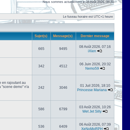
Nous sommes actuellement le 08 Août 2026, 08:30
Le fuseau horaire est UTC+1 heure
Sujet(s)
Message(s)
Dernier message
08 Août 2026, 07:16
665
9495
iXien
06 Juin 2026, 20:32
342
4512
Nemo59
e en rajoutant au
01 Juil 2026, 18:10
 la "scene demo" n'a
242
3046
Princesse Mariana
03 Août 2026, 10:26
586
6799
Wet Jet Silly
06 Août 2026, 07:39
536
6409
XeNoMoRPH