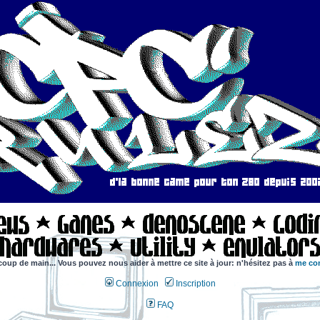
coup de main... Vous pouvez nous aider à mettre ce site à jour: n'hésitez pas à
me con
Connexion
Inscription
FAQ