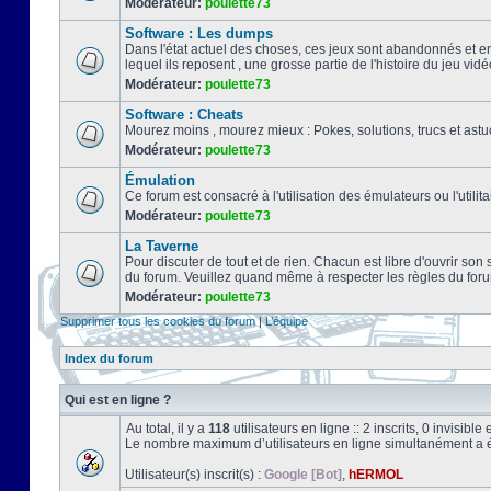
Modérateur:
poulette73
Software : Les dumps
Dans l'état actuel des choses, ces jeux sont abandonnés et e
lequel ils reposent , une grosse partie de l'histoire du jeu vidé
Modérateur:
poulette73
Software : Cheats
Mourez moins , mourez mieux : Pokes, solutions, trucs et a
Modérateur:
poulette73
Émulation
Ce forum est consacré à l'utilisation des émulateurs ou l'uti
Modérateur:
poulette73
La Taverne
Pour discuter de tout et de rien. Chacun est libre d'ouvrir so
du forum. Veuillez quand même à respecter les règles du for
Modérateur:
poulette73
Supprimer tous les cookies du forum
|
L’équipe
Index du forum
Qui est en ligne ?
Au total, il y a
118
utilisateurs en ligne :: 2 inscrits, 0 invisibl
Le nombre maximum d’utilisateurs en ligne simultanément a 
Utilisateur(s) inscrit(s) :
Google [Bot]
,
hERMOL