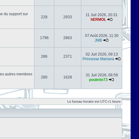
se du support sur
11 Juil 2026, 20:31
228
2933
hERMOL
07 Août 2026, 11:30
1796
2863
JMB
02 Juil 2026, 09:13
286
2371
Princesse Mariana
s les autres membres
31 Juil 2026, 06:59
280
1628
poulette73
Le fuseau horaire est UTC+1 heure