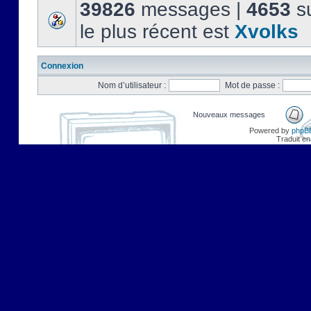
39826
messages |
4653
su
le plus récent est
Xvolks
Connexion
Nom d’utilisateur :
Mot de passe :
Nouveaux messages
Powered by
phpB
Traduit en