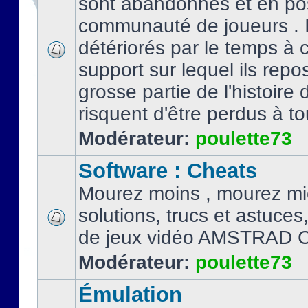
sont abandonnés et en po
communauté de joueurs . I
détériorés par le temps à
support sur lequel ils repo
grosse partie de l'histoire 
risquent d'être perdus à tou
Modérateur:
poulette73
Software : Cheats
Mourez moins , mourez mi
solutions, trucs et astuce
de jeux vidéo AMSTRAD 
Modérateur:
poulette73
Émulation