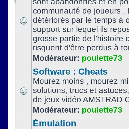
sont abandonnés et en po
communauté de joueurs . I
détériorés par le temps à
support sur lequel ils repo
grosse partie de l'histoire 
risquent d'être perdus à tou
Modérateur:
poulette73
Software : Cheats
Mourez moins , mourez mi
solutions, trucs et astuce
de jeux vidéo AMSTRAD 
Modérateur:
poulette73
Émulation