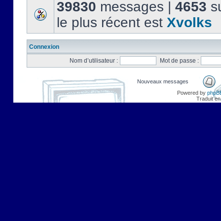
39830
messages |
4653
su
le plus récent est
Xvolks
Connexion
Nom d’utilisateur :
Mot de passe :
Nouveaux messages
Powered by
phpB
Traduit en