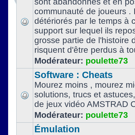
sont abandonnés et en po
communauté de joueurs . I
détériorés par le temps à
support sur lequel ils repo
grosse partie de l'histoire 
risquent d'être perdus à tou
Modérateur:
poulette73
Software : Cheats
Mourez moins , mourez mi
solutions, trucs et astuce
de jeux vidéo AMSTRAD 
Modérateur:
poulette73
Émulation