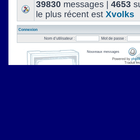
39830
messages |
4653
su
le plus récent est
Xvolks
Connexion
Nom d’utilisateur :
Mot de passe :
Nouveaux messages
Powered by
phpB
Traduit en