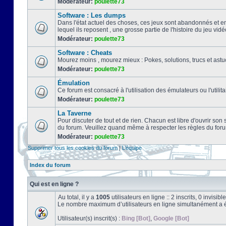
Modérateur:
poulette73
Software : Les dumps
Dans l'état actuel des choses, ces jeux sont abandonnés et e
lequel ils reposent , une grosse partie de l'histoire du jeu vidé
Modérateur:
poulette73
Software : Cheats
Mourez moins , mourez mieux : Pokes, solutions, trucs et a
Modérateur:
poulette73
Émulation
Ce forum est consacré à l'utilisation des émulateurs ou l'uti
Modérateur:
poulette73
La Taverne
Pour discuter de tout et de rien. Chacun est libre d'ouvrir so
du forum. Veuillez quand même à respecter les règles du for
Modérateur:
poulette73
Supprimer tous les cookies du forum
|
L’équipe
Index du forum
Qui est en ligne ?
Au total, il y a
1005
utilisateurs en ligne :: 2 inscrits, 0 invisi
Le nombre maximum d’utilisateurs en ligne simultanément a 
Utilisateur(s) inscrit(s) :
Bing [Bot]
,
Google [Bot]