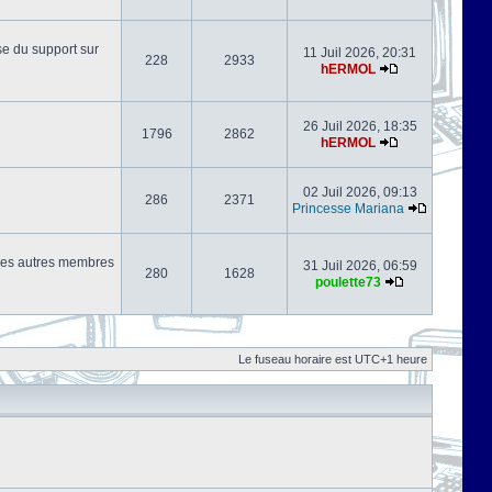
se du support sur
11 Juil 2026, 20:31
228
2933
hERMOL
26 Juil 2026, 18:35
1796
2862
hERMOL
02 Juil 2026, 09:13
286
2371
Princesse Mariana
s les autres membres
31 Juil 2026, 06:59
280
1628
poulette73
Le fuseau horaire est UTC+1 heure