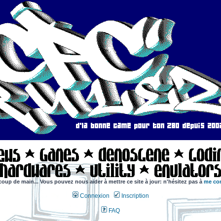
coup de main... Vous pouvez nous aider à mettre ce site à jour: n'hésitez pas à
me con
Connexion
Inscription
FAQ