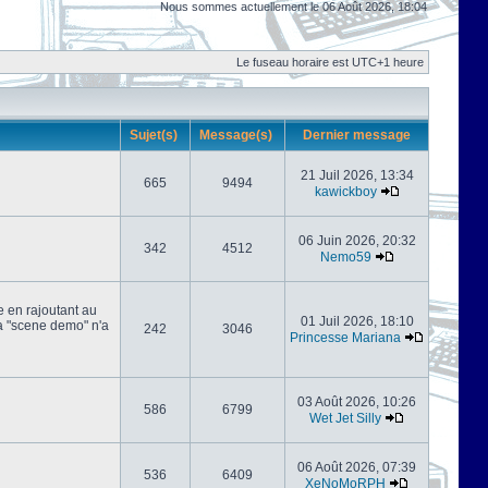
Nous sommes actuellement le 06 Août 2026, 18:04
Le fuseau horaire est UTC+1 heure
Sujet(s)
Message(s)
Dernier message
21 Juil 2026, 13:34
665
9494
kawickboy
06 Juin 2026, 20:32
342
4512
Nemo59
e en rajoutant au
01 Juil 2026, 18:10
 la "scene demo" n'a
242
3046
Princesse Mariana
03 Août 2026, 10:26
586
6799
Wet Jet Silly
06 Août 2026, 07:39
536
6409
XeNoMoRPH