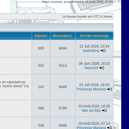
Nous sommes actuellement le 06 Août 2026, 07:04
Le fuseau horaire est UTC+1 heure
Sujet(s)
Message(s)
Dernier message
21 Juil 2026, 13:34
665
9494
kawickboy
06 Juin 2026, 20:32
342
4512
Nemo59
e en rajoutant au
01 Juil 2026, 18:10
 la "scene demo" n'a
242
3046
Princesse Mariana
03 Août 2026, 10:26
586
6799
Wet Jet Silly
04 Août 2026, 07:13
536
6408
Princesse Mariana