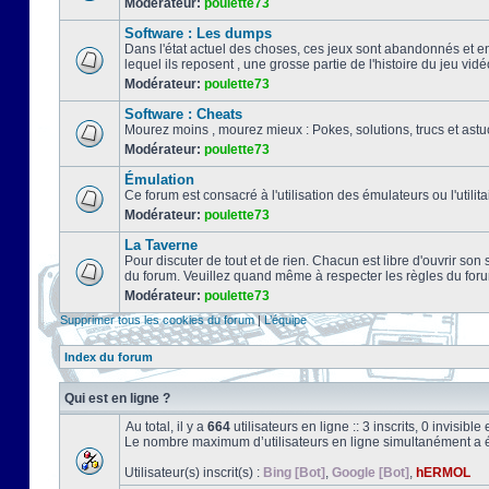
Modérateur:
poulette73
Software : Les dumps
Dans l'état actuel des choses, ces jeux sont abandonnés et e
lequel ils reposent , une grosse partie de l'histoire du jeu vidé
Modérateur:
poulette73
Software : Cheats
Mourez moins , mourez mieux : Pokes, solutions, trucs et a
Modérateur:
poulette73
Émulation
Ce forum est consacré à l'utilisation des émulateurs ou l'uti
Modérateur:
poulette73
La Taverne
Pour discuter de tout et de rien. Chacun est libre d'ouvrir so
du forum. Veuillez quand même à respecter les règles du for
Modérateur:
poulette73
Supprimer tous les cookies du forum
|
L’équipe
Index du forum
Qui est en ligne ?
Au total, il y a
664
utilisateurs en ligne :: 3 inscrits, 0 invisib
Le nombre maximum d’utilisateurs en ligne simultanément a 
Utilisateur(s) inscrit(s) :
Bing [Bot]
,
Google [Bot]
,
hERMOL