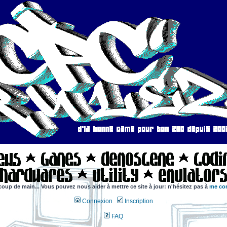
coup de main... Vous pouvez nous aider à mettre ce site à jour: n'hésitez pas à
me con
Connexion
Inscription
FAQ