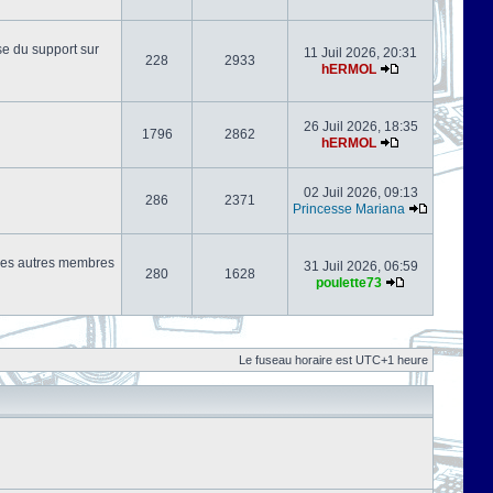
se du support sur
11 Juil 2026, 20:31
228
2933
hERMOL
26 Juil 2026, 18:35
1796
2862
hERMOL
02 Juil 2026, 09:13
286
2371
Princesse Mariana
s les autres membres
31 Juil 2026, 06:59
280
1628
poulette73
Le fuseau horaire est UTC+1 heure