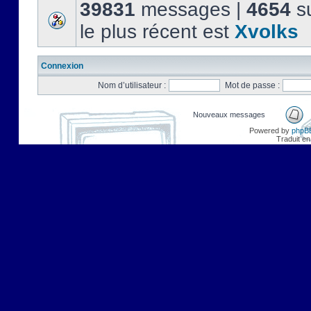
39831
messages |
4654
su
le plus récent est
Xvolks
Connexion
Nom d’utilisateur :
Mot de passe :
Nouveaux messages
Powered by
phpB
Traduit en