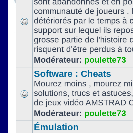
sont abandonnés et en po
communauté de joueurs . I
détériorés par le temps à
support sur lequel ils repo
grosse partie de l'histoire 
risquent d'être perdus à tou
Modérateur:
poulette73
Software : Cheats
Mourez moins , mourez mi
solutions, trucs et astuce
de jeux vidéo AMSTRAD 
Modérateur:
poulette73
Émulation